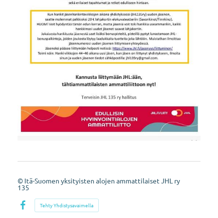
©
Itä-Suomen yksityisten alojen ammattilaiset JHL ry
135
Tehty Yhdistysavaimella
Facebook