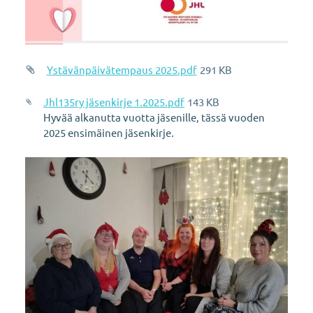
Ystävänpäivätempaus 2025.pdf
291 KB
Jhl135ry jäsenkirje 1.2025.pdf
143 KB
Hyvää alkanutta vuotta jäsenille, tässä vuoden
2025 ensimäinen jäsenkirje.