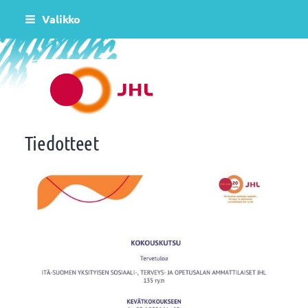
Siirry
Valikko
sivun
sisältöön
Itä-Suomen yksityisen sosiaali-, terveys-
Tiedotteet